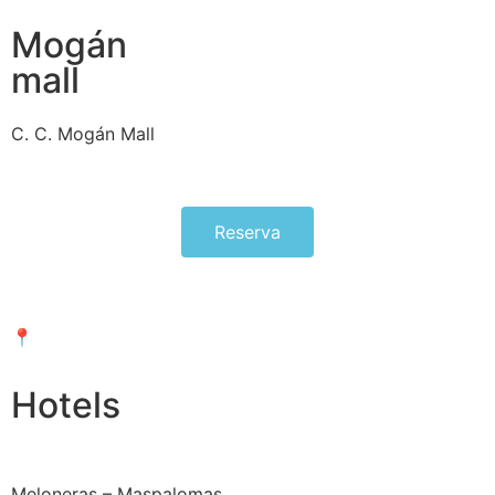
Mogán
mall
C. C. Mogán Mall
Reserva
📍Av. Tomás Roca Bosch 9, Puerto Rico
Hotels
Meloneras – Maspalomas