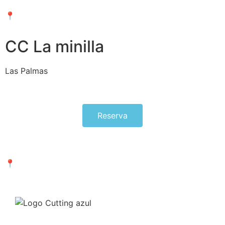
📍Calle Numancia 77, Las Palmas
CC La minilla
Las Palmas
Reserva
📍C.C. La Minilla, L2